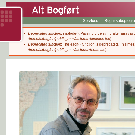
Gå
til
Services
Regnskabsprogr
hove
H
o
A
v
Fejlmeddelelse
Deprecated function
: implode(): Passing glue string after array 
l
/home/altbogfort/public_html/includes/common.inc
e
).
Deprecated function
: The each() function is deprecated. This mes
d
t
/home/altbogfort/public_html/includes/menu.inc
).
m
e
B
n
u
o
g
f
ø
r
t