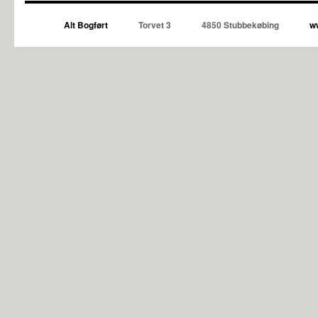
Alt Bogført
Torvet 3
4850 Stubbekøbing
ww