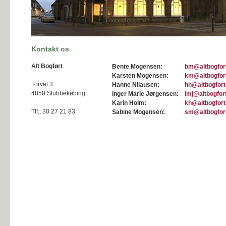
Kontakt os
Alt Bogført
Bente Mogensen:
bm@altbogfor
Karsten Mogensen:
km@altbogfor
Torvet 3
Hanne Nilausen:
hn@altbogfort
4850 Stubbekøbing
Inger Marie Jørgensen:
imj@altbogfor
Karin Holm:
kh
@altbogfort
Tlf.: 30 27 21 83
Sabine Mogensen:
sm@altbogfor